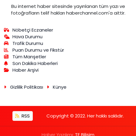
Bu internet haber sitesinde yayınlanan tüm yazı ve
fotoğrafların telif hakları haberchannel.com'a aittir.
Nöbetçi Eczaneler
Hava Durumu
Trafik Durumu
Puan Durumu ve Fikstür
Tüm Manşetler
Son Dakika Haberleri
Haber Arşivi
Gizlilik Politikası
Künye
RSS
Copyright © 2022. Her hakkı saklıdır.
Haber Yazılımı:
TE Bilişim