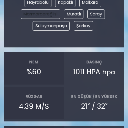
Hayrabolu
Kapaklı
Malkara
Marmaraereğlisi
Muratlı
Saray
Süleymanpaşa
Şarköy
NEM
BASINÇ
%60
1011 HPA
hpa
RÜZGAR
EN DÜŞÜK / EN YÜKSEK
°
°
4.39 M/S
21
/ 32