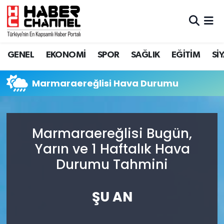
GENEL
Nöbetçi Eczaneler
GENEL
EKONOMİ
SPOR
SAĞLIK
EĞİTİM
Sİ
EKONOMİ
Hava Durumu
Marmaraereğlisi Hava Durumu
SPOR
Trafik Durumu
SAĞLIK
Süper Lig Puan Durumu ve Fikstür
Marmaraereğlisi Bugün,
EĞİTİM
Tüm Manşetler
Yarın ve 1 Haftalık Hava
Durumu Tahmini
SİYASET
Son Dakika Haberleri
MAGAZİN
Haber Arşivi
ŞU AN