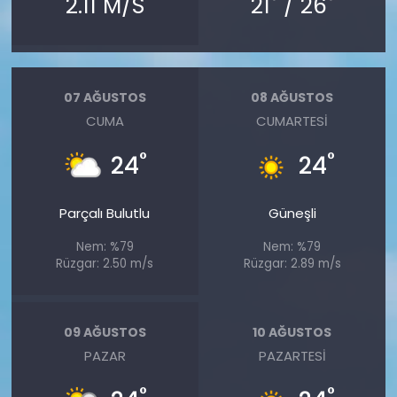
2.11 M/S
21
/ 26
07 AĞUSTOS
08 AĞUSTOS
CUMA
CUMARTESI
°
°
24
24
Parçalı Bulutlu
Güneşli
Nem: %79
Nem: %79
Rüzgar: 2.50 m/s
Rüzgar: 2.89 m/s
09 AĞUSTOS
10 AĞUSTOS
PAZAR
PAZARTESI
°
°