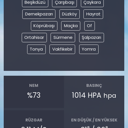
Beşikdüzü
Çarşıbaşı
Çaykara
Dernekpazarı
Düzköy
Hayrat
Köprübaşı
Maçka
Of
Ortahisar
Sürmene
Şalpazarı
Tonya
Vakfıkebir
Yomra
NEM
BASINÇ
%73
1014 HPA
hpa
RÜZGAR
EN DÜŞÜK / EN YÜKSEK
°
°