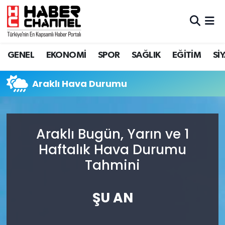
GENEL
Nöbetçi Eczaneler
GENEL
EKONOMİ
SPOR
SAĞLIK
EĞİTİM
Sİ
EKONOMİ
Hava Durumu
Araklı Hava Durumu
SPOR
Trafik Durumu
SAĞLIK
Süper Lig Puan Durumu ve Fikstür
Araklı Bugün, Yarın ve 1
EĞİTİM
Tüm Manşetler
Haftalık Hava Durumu
Tahmini
SİYASET
Son Dakika Haberleri
MAGAZİN
Haber Arşivi
ŞU AN