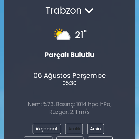
Trabzon
°
21
Parçalı Bulutlu
06 Ağustos Perşembe
05:30
Nem: %73, Basınç: 1014 hpa hPa,
Rüzgar: 2.11 m/s
Akçaabat
Araklı
Arsin