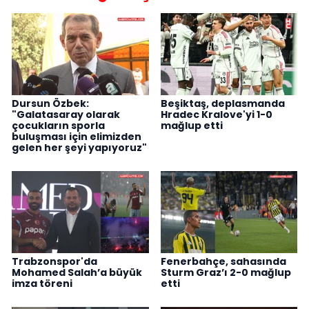
Dursun Özbek:
Beşiktaş, deplasmanda
"Galatasaray olarak
Hradec Kralove'yi 1-0
çocukların sporla
mağlup etti
buluşması için elimizden
gelen her şeyi yapıyoruz"
Trabzonspor'da
Fenerbahçe, sahasında
Mohamed Salah’a büyük
Sturm Graz’ı 2-0 mağlup
imza töreni
etti