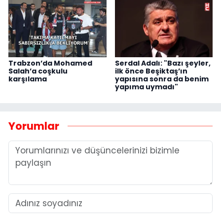
Trabzon’da Mohamed
Serdal Adalı: "Bazı şeyler,
Salah’a coşkulu
ilk önce Beşiktaş’ın
karşılama
yapısına sonra da benim
yapıma uymadı"
Yorumlar