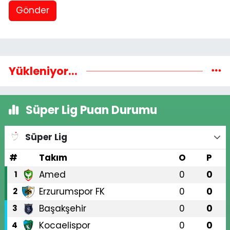
Gönder
Yükleniyor...
Süper Lig Puan Durumu
Süper Lig
#
Takım
O
P
Amed
0
0
1
Erzurumspor FK
0
0
2
Başakşehir
0
0
3
Kocaelispor
0
0
4