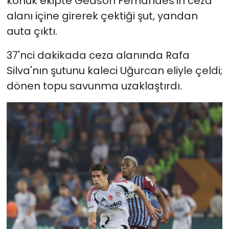
konuk ekipte Gedson Fernandes'in ceza
alanı içine girerek çektiği şut, yandan
auta çıktı.
37'nci dakikada ceza alanında Rafa
Silva'nın şutunu kaleci Uğurcan eliyle çeldi;
dönen topu savunma uzaklaştırdı.