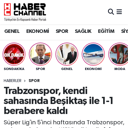
GENEL
Nöbetçi Eczaneler
GENEL
EKONOMİ
SPOR
SAĞLIK
EĞİTİM
Sİ
EKONOMİ
Hava Durumu
SPOR
Trafik Durumu
SAĞLIK
Süper Lig Puan Durumu ve Fikstür
SONDAKIKA
SPOR
GENEL
EKONOMİ
MODA
EĞİTİM
Tüm Manşetler
HABERLER
SPOR
Trabzonspor, kendi
SİYASET
Son Dakika Haberleri
sahasında Beşiktaş ile 1-1
MAGAZİN
Haber Arşivi
berabere kaldı
Süper Lig'in 5'inci haftasında Trabzonspor,