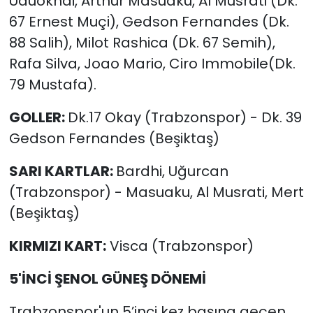
Uduokhai, Arthur Masuaku, Al Musrati (Dk.
67 Ernest Muçi), Gedson Fernandes (Dk.
88 Salih), Milot Rashica (Dk. 67 Semih),
Rafa Silva, Joao Mario, Ciro Immobile(Dk.
79 Mustafa).
GOLLER:
Dk.17 Okay (Trabzonspor) - Dk. 39
Gedson Fernandes (Beşiktaş)
SARI KARTLAR:
Bardhi, Uğurcan
(Trabzonspor) - Masuaku, Al Musrati, Mert
(Beşiktaş)
KIRMIZI KART:
Visca (Trabzonspor)
5'İNCİ ŞENOL GÜNEŞ DÖNEMİ
Trabzonspor'un 5’inci kez başına geçen