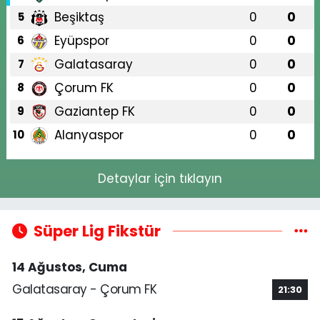
Beşiktaş
0
0
5
Eyüpspor
0
0
6
Galatasaray
0
0
7
Çorum FK
0
0
8
Gaziantep FK
0
0
9
Alanyaspor
0
0
10
Detaylar için tıklayın
Süper Lig Fikstür
14 Ağustos, Cuma
Galatasaray - Çorum FK
21:30