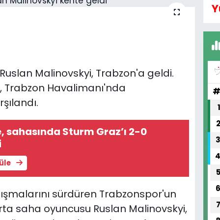
Y
Ruslan Malinovskyi, Trabzon'a geldi.
, Trabzon Havalimanı'nda
rşılandı.
nda Sturm Graz’ı 2-0
i
tüle
lışmalarını sürdüren Trabzonspor'un
rta saha oyuncusu Ruslan Malinovskyi,