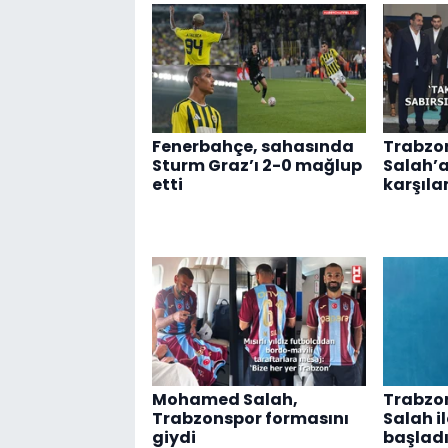
Fenerbahçe, sahasında
Trabzo
Sturm Graz’ı 2-0 mağlup
Salah’a
etti
karşıl
Mohamed Salah,
Trabzo
Trabzonspor formasını
Salah i
giydi
başladı.