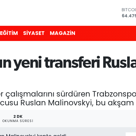
64.47
DOLA
47,59
EURO
55,07
EĞİTİM
SİYASET
MAGAZİN
STERLİ
64,24
GRAM 
6518.2
 yeni transferi Rusl
BİST10
13.703
er çalışmalarını sürdüren Trabzonspo
cusu Ruslan Malinovskyi, bu akşam 
2 DK
OKUNMA SÜRESI