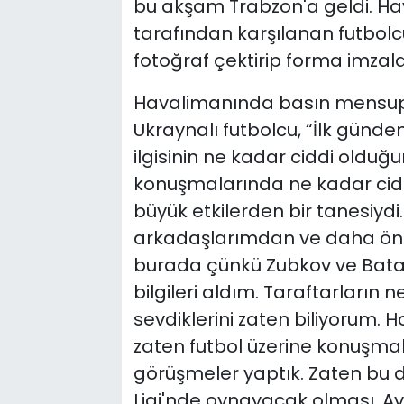
bu akşam Trabzon'a geldi. Ha
tarafından karşılanan futbolc
fotoğraf çektirip forma imzala
Havalimanında basın mensup
Ukraynalı futbolcu, “İlk günd
ilgisinin ne kadar ciddi olduğ
konuşmalarında ne kadar cid
büyük etkilerden bir tanesiydi
arkadaşlarımdan ve daha ön
burada çünkü Zubkov ve Batag
bilgileri aldım. Taraftarların 
sevdiklerini zaten biliyorum.
zaten futbol üzerine konuşmal
görüşmeler yaptık. Zaten bu d
Ligi'nde oynayacak olması, A