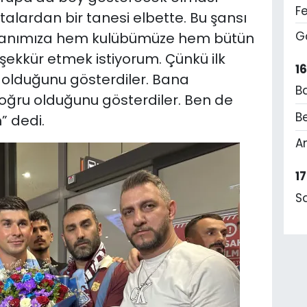
F
lardan bir tanesi elbette. Bu şansı
G
şkanımıza hem kulübümüze hem bütün
şekkür etmek istiyorum. Çünkü ilk
1
di olduğunu gösterdiler. Bana
B
doğru olduğunu gösterdiler. Ben de
Be
” dedi.
A
1
S