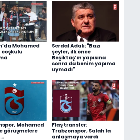
n’da Mohamed
Serdal Adalı: "Bazı
 coşkulu
şeyler, ilk önce
ama
Beşiktaş’ın yapısına
sonra da benim yapıma
uymadı"
nspor, Mohamed
Flaş transfer:
le görüşmelere
Trabzonspor, Salah'la
..
anlaşmaya vardı