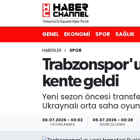
GENEL
Nöbetçi Eczaneler
GENEL
EKONOMİ
SPOR
SAĞLIK
EKONOMİ
Hava Durumu
HABERLER
SPOR
SPOR
Trafik Durumu
Trabzonspor'un
SAĞLIK
Süper Lig Puan Durumu ve Fikstür
kente geldi
EĞİTİM
Tüm Manşetler
Yeni sezon öncesi transf
SİYASET
Son Dakika Haberleri
Ukraynalı orta saha oyun
MAGAZİN
Haber Arşivi
06.07.2026 - 00:02
06.07.2026 - 00:28
YAYINLANMA
GÜNCELLEME