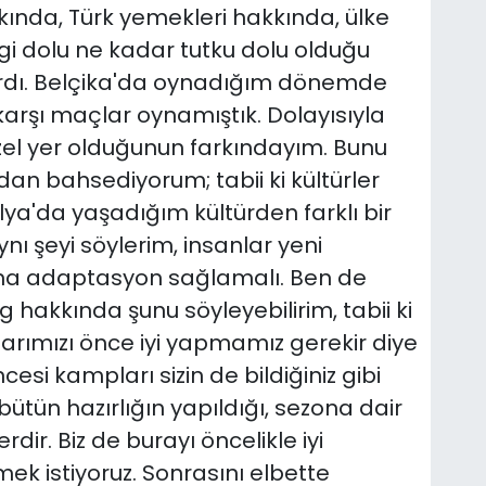
ında, Türk yemekleri hakkında, ülke
i dolu ne kadar tutku dolu olduğu
vardı. Belçika'da oynadığım dönemde
karşı maçlar oynamıştık. Dolayısıyla
zel yer olduğunun farkındayım. Bunu
an bahsediyorum; tabii ki kültürler
alya'da yaşadığım kültürden farklı bir
nı şeyi söylerim, insanlar yeni
una adaptasyon sağlamalı. Ben de
hakkında şunu söyleyebilirim, tabii ki
larımızı önce iyi yapmamız gerekir diye
i kampları sizin de bildiğiniz gibi
ütün hazırlığın yapıldığı, sezona dair
rdir. Biz de burayı öncelikle iyi
ek istiyoruz. Sonrasını elbette