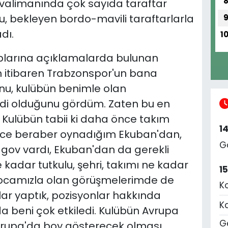
valimanında çok sayıda taraftar
u, bekleyen bordo-mavili taraftarlarla
dı.
1
larına açıklamalarda bulunan
en itibaren Trabzonspor'un bana
unu, kulübün benimle olan
di olduğunu gördüm. Zaten bu en
. Kulübün tabii ki daha önce takım
1
ce beraber oynadığım Ekuban'dan,
G
ov vardı, Ekuban'dan da gerekli
ne kadar tutkulu, şehri, takımı ne kadar
1
 Hocamızla olan görüşmelerimde de
K
ar yaptık, pozisyonlar hakkında
K
a beni çok etkiledi. Kulübün Avrupa
Ge
vrupa'da boy gösterecek olması