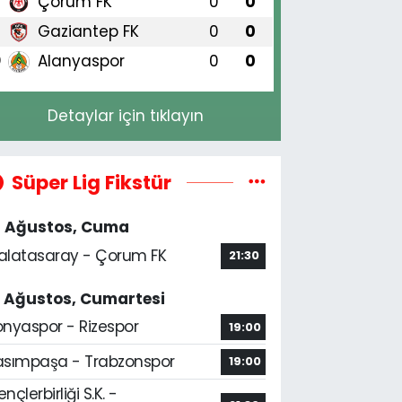
Çorum FK
0
0
8
Gaziantep FK
0
0
9
Alanyaspor
0
0
0
Detaylar için tıklayın
Süper Lig Fikstür
4 Ağustos, Cuma
alatasaray - Çorum FK
21:30
5 Ağustos, Cumartesi
onyaspor - Rizespor
19:00
asımpaşa - Trabzonspor
19:00
nçlerbirliği S.K. -