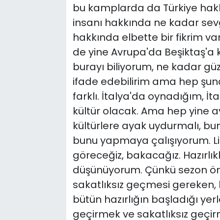
bu kamplarda da Türkiye hakk
insanı hakkında ne kadar sevg
hakkında elbette bir fikrim 
de yine Avrupa'da Beşiktaş'a 
burayı biliyorum, ne kadar gü
ifade edebilirim ama hep şund
farklı. İtalya'da oynadığım, İt
kültür olacak. Ama hep yine ay
kültürlere ayak uydurmalı, b
bunu yapmaya çalışıyorum. Lig 
göreceğiz, bakacağız. Hazırlık
düşünüyorum. Çünkü sezon önces
sakatlıksız geçmesi gereken, b
bütün hazırlığın başladığı yerle
geçirmek ve sakatlıksız geçirm