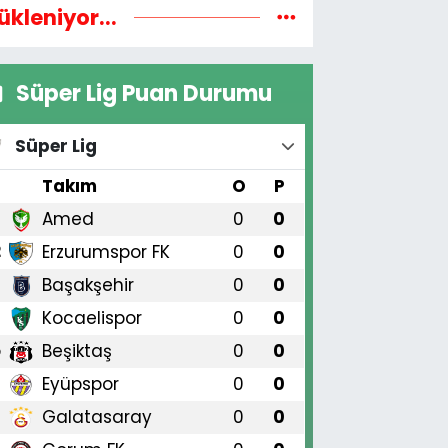
ükleniyor...
Süper Lig Puan Durumu
Süper Lig
#
Takım
O
P
Amed
0
0
1
Erzurumspor FK
0
0
2
Başakşehir
0
0
3
Kocaelispor
0
0
4
Beşiktaş
0
0
5
Eyüpspor
0
0
6
Galatasaray
0
0
7