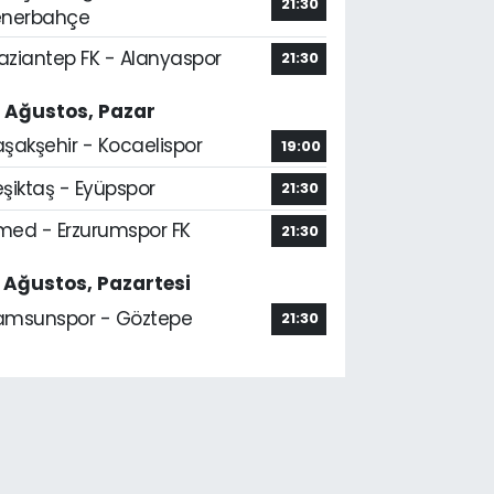
21:30
enerbahçe
aziantep FK - Alanyaspor
21:30
6 Ağustos, Pazar
aşakşehir - Kocaelispor
19:00
şiktaş - Eyüpspor
21:30
med - Erzurumspor FK
21:30
7 Ağustos, Pazartesi
amsunspor - Göztepe
21:30