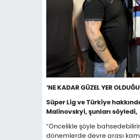
‘NE KADAR GÜZEL YER OLDUĞ
Süper Lig ve Türkiye hakkınd
Malinovskyi, şunları söyledi,
“Öncelikle şöyle bahsedebilir
dönemlerde devre arası kampl