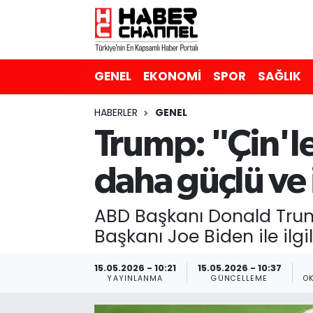
GENEL
Nöbetçi Eczaneler
GENEL
EKONOMİ
SPOR
SAĞLIK
EKONOMİ
Hava Durumu
HABERLER
GENEL
SPOR
Trafik Durumu
Trump: "Çin'le
SAĞLIK
Süper Lig Puan Durumu ve Fikstür
daha güçlü ve 
EĞİTİM
Tüm Manşetler
ABD Başkanı Donald Tru
SİYASET
Son Dakika Haberleri
Başkanı Joe Biden ile ilg
MAGAZİN
Haber Arşivi
15.05.2026 - 10:21
15.05.2026 - 10:37
YAYINLANMA
GÜNCELLEME
O