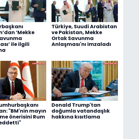
başkanı
Türkiye, Suudi Arabistan
n’dan ‘Mekke
ve Pakistan, Mekke
Savunma
Ortak Savunma
ı’ ile ilgili
Anlaşması'nı imzaladı
ma
umhurbaşkanı
Donald Trump'tan
an: "BM'nin mayın
doğumla vatandaşlık
me önerisini Rum
hakkına kısıtlama
reddetti"