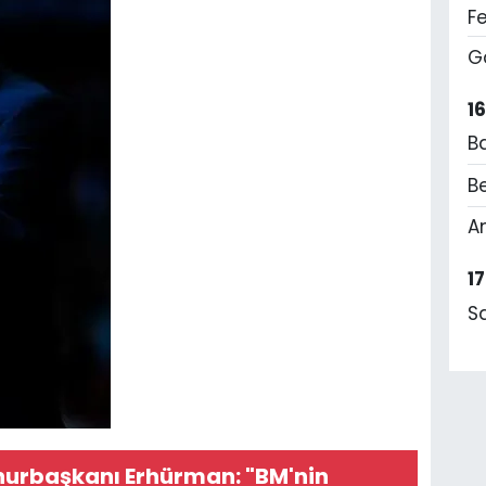
F
G
1
B
Be
A
1
S
rbaşkanı Erhürman: "BM'nin