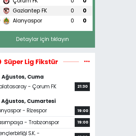
Çorum FK
0
0
8
Gaziantep FK
0
0
9
Alanyaspor
0
0
0
Detaylar için tıklayın
Süper Lig Fikstür
4 Ağustos, Cuma
alatasaray - Çorum FK
21:30
5 Ağustos, Cumartesi
onyaspor - Rizespor
19:00
asımpaşa - Trabzonspor
19:00
nçlerbirliği S.K. -