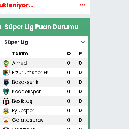
ükleniyor...
Süper Lig Puan Durumu
Süper Lig
#
Takım
O
P
Amed
0
0
1
Erzurumspor FK
0
0
2
Başakşehir
0
0
3
Kocaelispor
0
0
4
Beşiktaş
0
0
5
Eyüpspor
0
0
6
Galatasaray
0
0
7