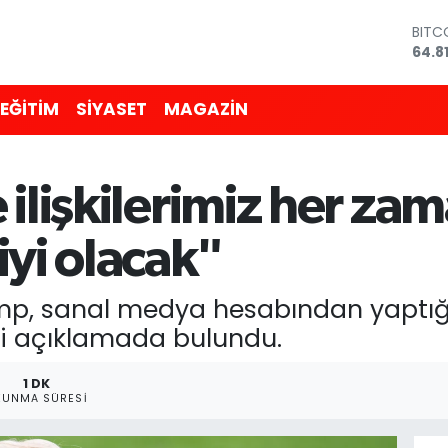
DOL
47,7
EUR
55,2
EĞİTİM
SİYASET
MAGAZİN
STER
64,4
GRAM
6660
 ilişkilerimiz her z
BİST
13.7
BITC
iyi olacak"
64.8
mp, sanal medya hesabından yaptığ
ili açıklamada bulundu.
1 DK
KUNMA SÜRESI