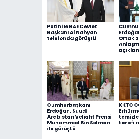
Putin ile BAE Devlet
Cumhur
Başkanı Al Nahyan
Erdoğa
telefonda görüştü
Ortak 
Anlaşmas
açıkla
Cumhurbaşkanı
KKTC C
Erdoğan, Suudi
Erhürm
Arabistan Veliaht Prensi
temizle
Muhammed Bin Selman
tarafı 
ile görüştü