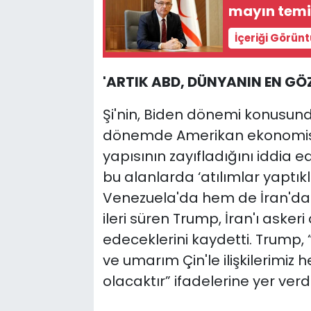
mayın temiz
İçeriği Görün
'ARTIK ABD, DÜNYANIN EN GÖZ
Şi'nin, Biden dönemi konusun
dönemde Amerikan ekonomisin
yapısının zayıfladığını iddia e
bu alanlarda ‘atılımlar yaptı
Venezuela'da hem de İran'da ‘a
ileri süren Trump, İran'ı aske
edeceklerini kaydetti. Trump, 
ve umarım Çin'le ilişkilerimiz
olacaktır” ifadelerine yer verdi