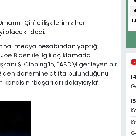
1
rım Çin'le ilişkilerimiz her
i olacak” dedi.
sanal medya hesabından yaptığı
oe Biden ile ilgili açıklamada
anı Şi Cinping’in, “ABD'yi gerileyen bir
 Biden dönemine atıfta bulunduğunu
1
 kendisini ‘başarıları dolayısıyla’
G
1
K
K
Ge