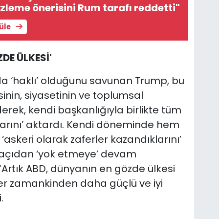
leme önerisini Rum tarafı reddetti"
tüle
DE ÜLKESİ'
da ‘haklı’ olduğunu savunan Trump, bu
in, siyasetinin ve toplumsal
derek, kendi başkanlığıyla birlikte tüm
klarını’ aktardı. Kendi döneminde hem
skeri olarak zaferler kazandıklarını’
ri açıdan ‘yok etmeye’ devam
“Artık ABD, dünyanın en gözde ülkesi
 her zamankinden daha güçlü ve iyi
.