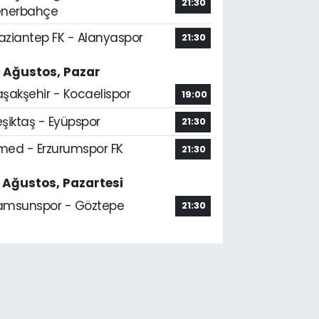
21:30
enerbahçe
aziantep FK - Alanyaspor
21:30
6 Ağustos, Pazar
aşakşehir - Kocaelispor
19:00
şiktaş - Eyüpspor
21:30
med - Erzurumspor FK
21:30
7 Ağustos, Pazartesi
amsunspor - Göztepe
21:30