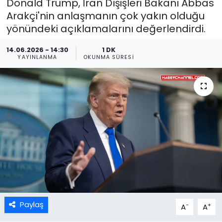
Donald Trump, İran Dışişleri Bakanı Abbas
Arakçi'nin anlaşmanın çok yakın olduğu
yönündeki açıklamalarını değerlendirdi.
14.06.2026 - 14:30
1 DK
YAYINLANMA
OKUNMA SÜRESI
Paylaş
-
+
A
A