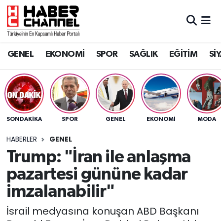
GENEL
Nöbetçi Eczaneler
GENEL
EKONOMİ
SPOR
SAĞLIK
EĞİTİM
Sİ
EKONOMİ
Hava Durumu
SPOR
Trafik Durumu
SAĞLIK
Süper Lig Puan Durumu ve Fikstür
SONDAKIKA
SPOR
GENEL
EKONOMİ
MODA
EĞİTİM
Tüm Manşetler
HABERLER
GENEL
Trump: "İran ile anlaşma
SİYASET
Son Dakika Haberleri
pazartesi gününe kadar
MAGAZİN
Haber Arşivi
imzalanabilir"
İsrail medyasına konuşan ABD Başkanı