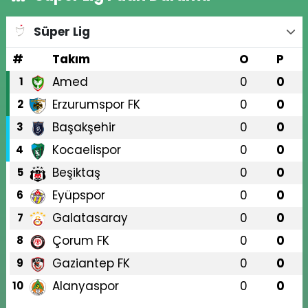
Süper Lig
#
Takım
O
P
Amed
0
0
1
Erzurumspor FK
0
0
2
Başakşehir
0
0
3
Kocaelispor
0
0
4
Beşiktaş
0
0
5
Eyüpspor
0
0
6
Galatasaray
0
0
7
Çorum FK
0
0
8
Gaziantep FK
0
0
9
Alanyaspor
0
0
10