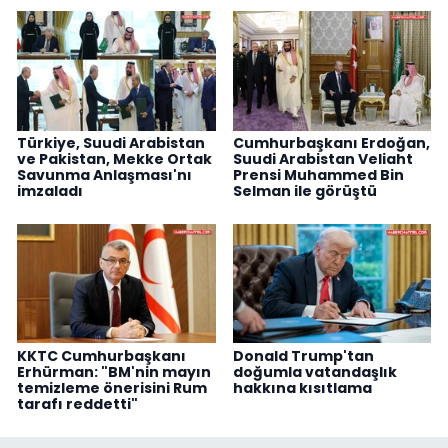
Türkiye, Suudi Arabistan
Cumhurbaşkanı Erdoğan,
ve Pakistan, Mekke Ortak
Suudi Arabistan Veliaht
Savunma Anlaşması'nı
Prensi Muhammed Bin
imzaladı
Selman ile görüştü
KKTC Cumhurbaşkanı
Donald Trump'tan
Erhürman: "BM'nin mayın
doğumla vatandaşlık
temizleme önerisini Rum
hakkına kısıtlama
tarafı reddetti"