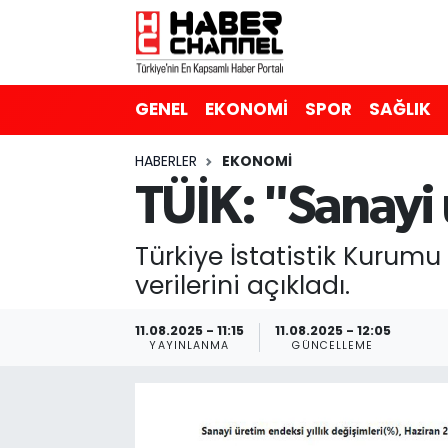
GENEL
Nöbetçi Eczaneler
GENEL
EKONOMİ
SPOR
SAĞLIK
EKONOMİ
Hava Durumu
HABERLER
EKONOMİ
SPOR
Trafik Durumu
TÜİK: "Sanayi ü
SAĞLIK
Süper Lig Puan Durumu ve Fikstür
Türkiye İstatistik Kurumu
EĞİTİM
Tüm Manşetler
verilerini açıkladı.
SİYASET
Son Dakika Haberleri
11.08.2025 - 11:15
11.08.2025 - 12:05
YAYINLANMA
GÜNCELLEME
MAGAZİN
Haber Arşivi