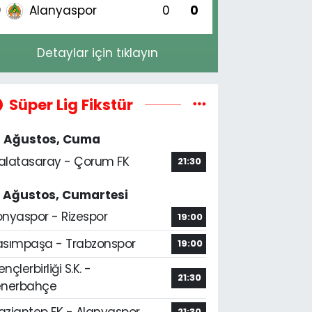
Alanyaspor
0
0
0
Detaylar için tıklayın
Süper Lig Fikstür
4 Ağustos, Cuma
alatasaray - Çorum FK
21:30
5 Ağustos, Cumartesi
onyaspor - Rizespor
19:00
asımpaşa - Trabzonspor
19:00
nçlerbirliği S.K. -
21:30
enerbahçe
aziantep FK - Alanyaspor
21:30