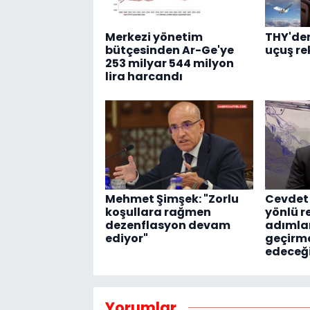
Merkezi yönetim
THY'den
bütçesinden Ar-Ge'ye
uçuş re
253 milyar 544 milyon
lira harcandı
Mehmet Şimşek: "Zorlu
Cevdet 
koşullara rağmen
yönlü r
dezenflasyon devam
adımla
ediyor"
geçirm
edeceğ
Yorumlar