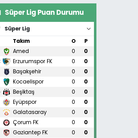
Süper Lig Puan Durumu
Süper Lig
#
Takım
O
P
Amed
0
0
1
Erzurumspor FK
0
0
2
Başakşehir
0
0
3
Kocaelispor
0
0
4
Beşiktaş
0
0
5
Eyüpspor
0
0
6
Galatasaray
0
0
7
Çorum FK
0
0
8
Gaziantep FK
0
0
9