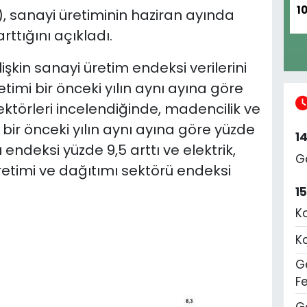
1
K), sanayi üretiminin haziran ayında
arttığını açıkladı.
işkin sanayi üretim endeksi verilerini
timi bir önceki yılın aynı ayına göre
sektörleri incelendiğinde, madencilik ve
 bir önceki yılın aynı ayına göre yüzde
1
 endeksi yüzde 9,5 arttı ve elektrik,
G
retimi ve dağıtımı sektörü endeksi
1
K
K
Ge
F
G