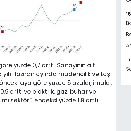
1
B
Be
A
1
öre yüzde 0,7 arttı. Sanayinin alt
S
5 yılı Haziran ayında madencilik ve taş
 önceki aya göre yüzde 5 azaldı, imalat
9 arttı ve elektrik, gaz, buhar ve
ımı sektörü endeksi yüzde 1,9 arttı.