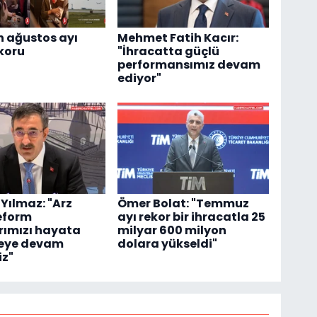
 ağustos ayı
Mehmet Fatih Kacır:
koru
"İhracatta güçlü
performansımız devam
ediyor"
Yılmaz: "Arz
Ömer Bolat: "Temmuz
eform
ayı rekor bir ihracatla 25
rımızı hayata
milyar 600 milyon
eye devam
dolara yükseldi"
iz"