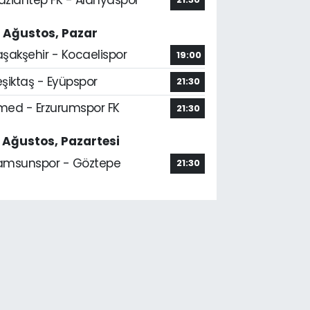
6 Ağustos, Pazar
aşakşehir - Kocaelispor
19:00
şiktaş - Eyüpspor
21:30
med - Erzurumspor FK
21:30
7 Ağustos, Pazartesi
amsunspor - Göztepe
21:30