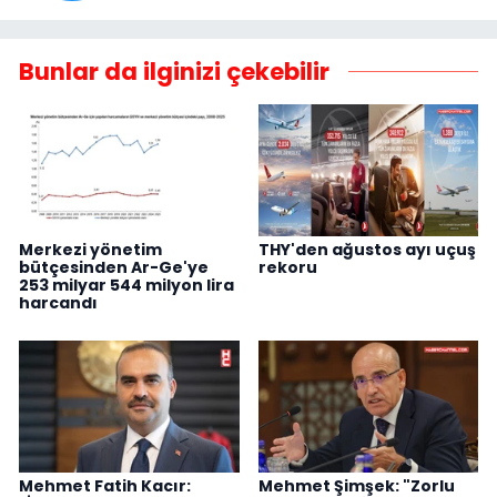
Bunlar da ilginizi çekebilir
Merkezi yönetim
THY'den ağustos ayı uçuş
bütçesinden Ar-Ge'ye
rekoru
253 milyar 544 milyon lira
harcandı
Mehmet Fatih Kacır:
Mehmet Şimşek: "Zorlu