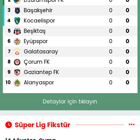
Başakşehir
0
0
3
Kocaelispor
0
0
4
Beşiktaş
0
0
5
Eyüpspor
0
0
6
Galatasaray
0
0
7
Çorum FK
0
0
8
Gaziantep FK
0
0
9
Alanyaspor
0
0
10
Detaylar için tıklayın
Süper Lig Fikstür