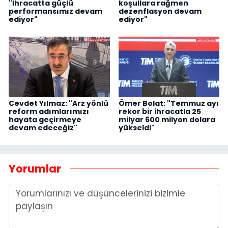
"İhracatta güçlü
koşullara rağmen
performansımız devam
dezenflasyon devam
ediyor"
ediyor"
Cevdet Yılmaz: "Arz yönlü
Ömer Bolat: "Temmuz ayı
reform adımlarımızı
rekor bir ihracatla 25
hayata geçirmeye
milyar 600 milyon dolara
devam edeceğiz"
yükseldi"
Yorumlar