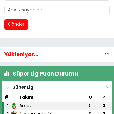
Gönder
Yükleniyor...
Süper Lig Puan Durumu
Süper Lig
#
Takım
O
P
Amed
0
0
1
Erzurumspor FK
0
0
2