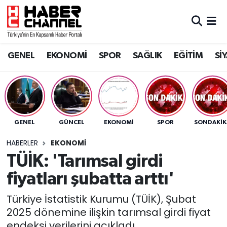
GENEL
Nöbetçi Eczaneler
GENEL
EKONOMİ
SPOR
SAĞLIK
EĞİTİM
Sİ
EKONOMİ
Hava Durumu
SPOR
Trafik Durumu
SAĞLIK
Süper Lig Puan Durumu ve Fikstür
GENEL
GÜNCEL
EKONOMİ
SPOR
SONDAKIK
EĞİTİM
Tüm Manşetler
HABERLER
EKONOMİ
TÜİK: 'Tarımsal girdi
SİYASET
Son Dakika Haberleri
fiyatları şubatta arttı'
MAGAZİN
Haber Arşivi
Türkiye İstatistik Kurumu (TÜİK), Şubat
2025 dönemine ilişkin tarımsal girdi fiyat
endeksi verilerini açıkladı.