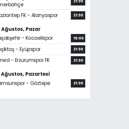
21:30
enerbahçe
aziantep FK - Alanyaspor
21:30
6 Ağustos, Pazar
aşakşehir - Kocaelispor
19:00
şiktaş - Eyüpspor
21:30
med - Erzurumspor FK
21:30
7 Ağustos, Pazartesi
amsunspor - Göztepe
21:30