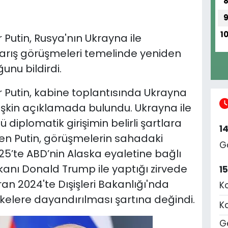
1
Putin, Rusya'nın Ukrayna ile
barış görüşmeleri temelinde yeniden
nu bildirdi.
 Putin, kabine toplantısında Ukrayna
ilişkin açıklamada bulundu. Ukrayna ile
 diplomatik girişimin belirli şartlara
1
en Putin, görüşmelerin sahadaki
G
25’te ABD’nin Alaska eyaletine bağlı
nı Donald Trump ile yaptığı zirvede
1
an 2024'te Dışişleri Bakanlığı'nda
K
lkelere dayandırılması şartına değindi.
K
Ge