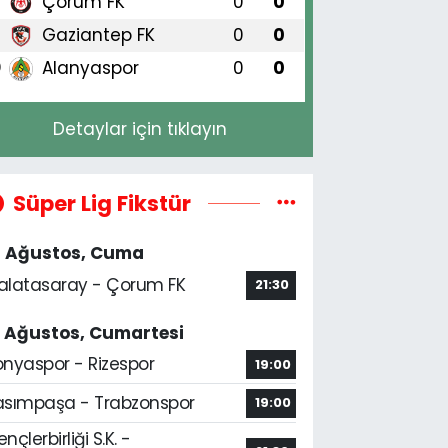
Çorum FK
0
0
8
Gaziantep FK
0
0
9
Alanyaspor
0
0
0
Detaylar için tıklayın
Süper Lig Fikstür
4 Ağustos, Cuma
alatasaray - Çorum FK
21:30
5 Ağustos, Cumartesi
onyaspor - Rizespor
19:00
asımpaşa - Trabzonspor
19:00
nçlerbirliği S.K. -