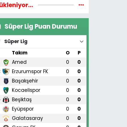
ükleniyor...
Süper Lig Puan Durumu
Süper Lig
#
Takım
O
P
Amed
0
0
1
Erzurumspor FK
0
0
2
Başakşehir
0
0
3
Kocaelispor
0
0
4
Beşiktaş
0
0
5
Eyüpspor
0
0
6
Galatasaray
0
0
7