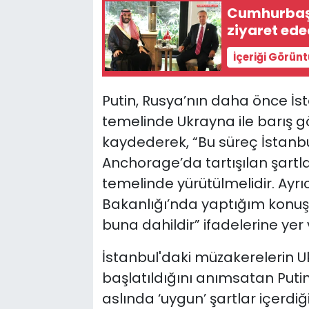
Cumhurbaşk
ziyaret ed
İçeriği Görün
Putin, Rusya’nın daha önce İs
temelinde Ukrayna ile barış 
kaydederek, “Bu süreç İstanb
Anchorage’da tartışılan şartl
temelinde yürütülmelidir. Ayrıca
Bakanlığı’nda yaptığım konu
buna dahildir” ifadelerine yer 
İstanbul'daki müzakerelerin Uk
başlatıldığını anımsatan Puti
aslında ‘uygun’ şartlar içerdi