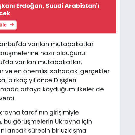
anı Erdoğan, Suudi Arabistan'ı
ecek
tüle
tanbul'da varılan mutabakatlar
görüşmelerine hazır olduğunu
ul’da varılan mutabakatlar,
ar ve en önemlisi sahadaki gerçekler
, birkaç yıl önce Dışişleri
şmada ortaya koyduğum ilkeler de
verdi.
rayna tarafının girişimiyle
n, bu görüşmelerin Ukrayna için
ğini ancak sürecin bir uzlaşma