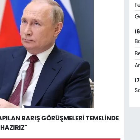
F
G
1
B
Be
A
1
S
APILAN BARIŞ GÖRÜŞMELERİ TEMELİNDE
HAZIRIZ"