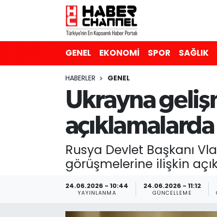
GENEL
Nöbetçi Eczaneler
GENEL
EKONOMİ
SPOR
SAĞLIK
EKONOMİ
Hava Durumu
HABERLER
GENEL
SPOR
Trafik Durumu
Ukrayna gelişm
SAĞLIK
Süper Lig Puan Durumu ve Fikstür
açıklamalarda
EĞİTİM
Tüm Manşetler
Rusya Devlet Başkanı Vlad
SİYASET
Son Dakika Haberleri
görüşmelerine ilişkin aç
MAGAZİN
Haber Arşivi
24.06.2026 - 10:44
24.06.2026 - 11:12
YAYINLANMA
GÜNCELLEME