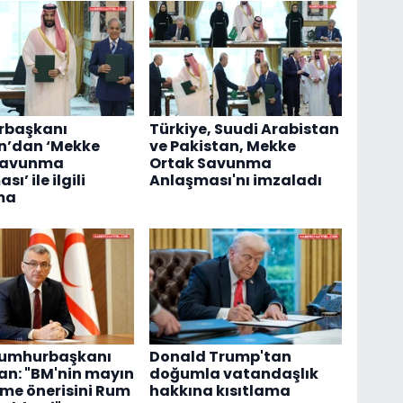
başkanı
Türkiye, Suudi Arabistan
n’dan ‘Mekke
ve Pakistan, Mekke
Savunma
Ortak Savunma
ı’ ile ilgili
Anlaşması'nı imzaladı
ma
umhurbaşkanı
Donald Trump'tan
an: "BM'nin mayın
doğumla vatandaşlık
me önerisini Rum
hakkına kısıtlama