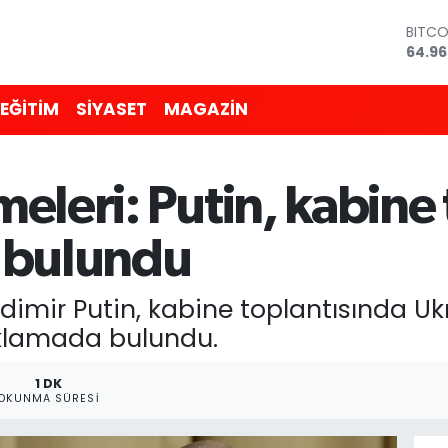
BITC
64.96
DOLA
47,7
EĞİTİM
SİYASET
MAGAZİN
EURO
55,25
STERL
64,48
eleri: Putin, kabine
GRAM
6660
BİST1
 bulundu
13.77
imir Putin, kabine toplantısında Ukr
ıklamada bulundu.
1 DK
OKUNMA SÜRESI