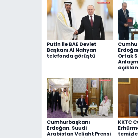
Putin ile BAE Devlet
Cumhur
Başkanı Al Nahyan
Erdoğa
telefonda görüştü
Ortak 
Anlaşmas
açıkla
Cumhurbaşkanı
KKTC C
Erdoğan, Suudi
Erhürm
Arabistan Veliaht Prensi
temizle