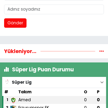
Gönder
Yükleniyor...
Süper Lig Puan Durumu
Süper Lig
#
Takım
O
P
Amed
0
0
1
Erzurumspor FK
0
0
2