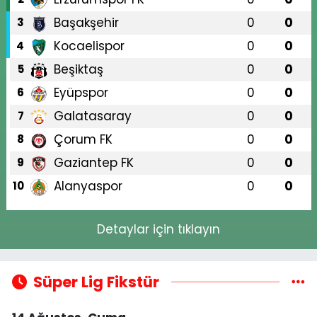
Başakşehir
0
0
3
Kocaelispor
0
0
4
Beşiktaş
0
0
5
Eyüpspor
0
0
6
Galatasaray
0
0
7
Çorum FK
0
0
8
Gaziantep FK
0
0
9
Alanyaspor
0
0
10
Detaylar için tıklayın
Süper Lig Fikstür