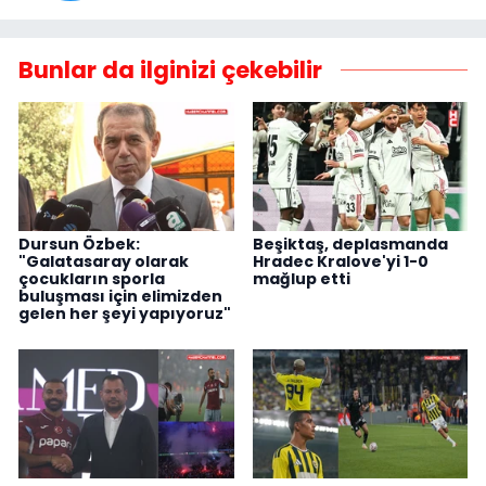
Bunlar da ilginizi çekebilir
Dursun Özbek:
Beşiktaş, deplasmanda
"Galatasaray olarak
Hradec Kralove'yi 1-0
çocukların sporla
mağlup etti
buluşması için elimizden
gelen her şeyi yapıyoruz"