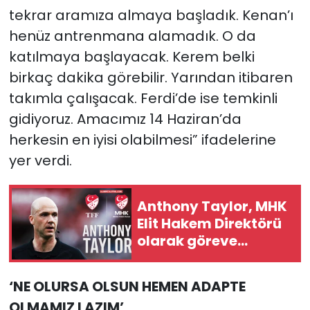
tekrar aramıza almaya başladık. Kenan’ı
henüz antrenmana alamadık. O da
katılmaya başlayacak. Kerem belki
birkaç dakika görebilir. Yarından itibaren
takımla çalışacak. Ferdi’de ise temkinli
gidiyoruz. Amacımız 14 Haziran’da
herkesin en iyisi olabilmesi” ifadelerine
yer verdi.
Anthony Taylor, MHK
Elit Hakem Direktörü
olarak göreve
başladı
‘NE OLURSA OLSUN HEMEN ADAPTE
OLMAMIZ LAZIM’