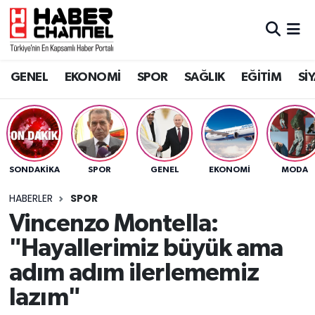
GENEL
Nöbetçi Eczaneler
GENEL
EKONOMİ
SPOR
SAĞLIK
EĞİTİM
Sİ
EKONOMİ
Hava Durumu
SPOR
Trafik Durumu
SAĞLIK
Süper Lig Puan Durumu ve Fikstür
SONDAKIKA
SPOR
GENEL
EKONOMİ
MODA
EĞİTİM
Tüm Manşetler
HABERLER
SPOR
Vincenzo Montella:
SİYASET
Son Dakika Haberleri
"Hayallerimiz büyük ama
MAGAZİN
Haber Arşivi
adım adım ilerlememiz
lazım"