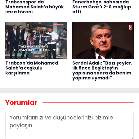
Trabzonspor'da
Fenerbahçe, sahasında
Mohamed Salah’a büyük
Sturm Graz’ı 2-0 mağlup
imza töreni
etti
Trabzon’da Mohamed
Serdal Adalı: "Bazı şeyler,
Salah’a coşkulu
ilk önce Beşiktaş’ın
karşılama
yapısına sonra da benim
yapıma uymadı"
Yorumlar