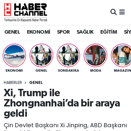
GENEL
Nöbetçi Eczaneler
GENEL
EKONOMİ
SPOR
SAĞLIK
EĞİTİM
Sİ
EKONOMİ
Hava Durumu
SPOR
Trafik Durumu
SAĞLIK
Süper Lig Puan Durumu ve Fikstür
EKONOMİ
GENEL
SONDAKIKA
MODA
MAGAZİ
EĞİTİM
Tüm Manşetler
HABERLER
GENEL
Xi, Trump ile
SİYASET
Son Dakika Haberleri
Zhongnanhai’da bir araya
MAGAZİN
Haber Arşivi
geldi
Çin Devlet Başkanı Xi Jinping, ABD Başkanı