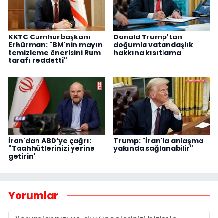
KKTC Cumhurbaşkanı
Donald Trump'tan
Erhürman: "BM'nin mayın
doğumla vatandaşlık
temizleme önerisini Rum
hakkına kısıtlama
tarafı reddetti"
İran'dan ABD’ye çağrı:
Trump: "İran'la anlaşma
"Taahhütlerinizi yerine
yakında sağlanabilir"
getirin"
Yorumlar