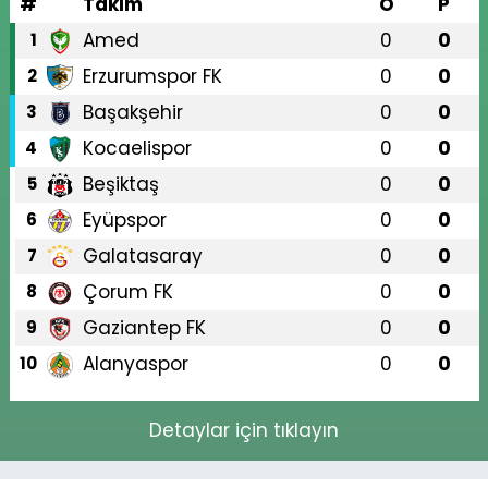
#
Takım
O
P
Amed
0
0
1
Erzurumspor FK
0
0
2
Başakşehir
0
0
3
Kocaelispor
0
0
4
Beşiktaş
0
0
5
Eyüpspor
0
0
6
Galatasaray
0
0
7
Çorum FK
0
0
8
Gaziantep FK
0
0
9
Alanyaspor
0
0
10
Detaylar için tıklayın