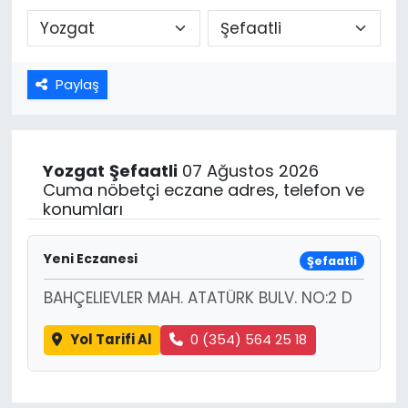
Paylaş
Yozgat
Şefaatli
07 Ağustos 2026
Cuma nöbetçi eczane adres, telefon ve
konumları
Yeni Eczanesi
Şefaatli
BAHÇELIEVLER MAH. ATATÜRK BULV. NO:2 D
Yol Tarifi Al
0 (354) 564 25 18