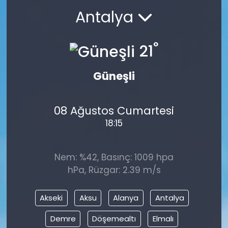
Antalya
°
21
Güneşli
08 Ağustos Cumartesi
18:15
Nem: %42, Basınç: 1009 hpa
hPa, Rüzgar: 2.39 m/s
Akseki
Aksu
Alanya
Antalya
Demre
Döşemealtı
Elmalı