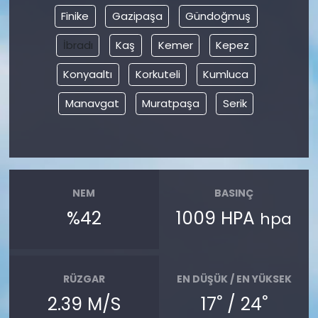
Finike
Gazipaşa
Gündoğmuş
İbradı
Kaş
Kemer
Kepez
Konyaaltı
Korkuteli
Kumluca
Manavgat
Muratpaşa
Serik
NEM
BASINÇ
%42
1009 HPA
hpa
RÜZGAR
EN DÜŞÜK / EN YÜKSEK
°
°
2.39 M/S
17
/ 24