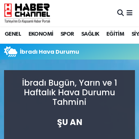
GENEL
Nöbetçi Eczaneler
GENEL
EKONOMİ
SPOR
SAĞLIK
EĞİTİM
Sİ
EKONOMİ
Hava Durumu
İbradı Hava Durumu
SPOR
Trafik Durumu
SAĞLIK
Süper Lig Puan Durumu ve Fikstür
İbradı Bugün, Yarın ve 1
EĞİTİM
Tüm Manşetler
Haftalık Hava Durumu
Tahmini
SİYASET
Son Dakika Haberleri
MAGAZİN
Haber Arşivi
ŞU AN