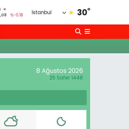
°
N
30
İstanbul
,08
%-0.18
6
%0.18
0
%0.32
N
1
%0.38
LTIN
5
%0.03
0
8 Ağustos 2026
%-14
25 Safer 1448