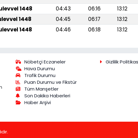
ulevvel 1448
04:43
06:16
13:12
ulevvel 1448
04:45
06:17
13:12
ulevvel 1448
04:46
06:18
13:12
Nöbetçi Eczaneler
Gizlilik Politikas
Hava Durumu
Trafik Durumu
Puan Durumu ve Fikstür
m
Tüm Manşetler
Son Dakika Haberleri
Haber Arşivi
dır.