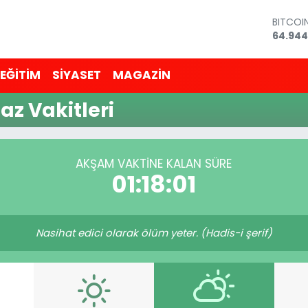
BITCOI
64.944
DOLAR
47,743
EĞİTİM
SİYASET
MAGAZİN
EURO
55,251
z Vakitleri
STERLİ
64,481
GRAM A
6660.5
BİST10
AKŞAM VAKTINE KALAN SÜRE
13.779
01:18:01
Nasihat edici olarak ölüm yeter. (Hadis-i şerif)