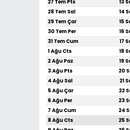
27 Tem Pts
13 S
28 Tem Sal
14 S
29 Tem Çar
15 S
30 Tem Per
16 S
31 Tem Cum
17 S
1 Ağu Cts
18 S
2 Ağu Paz
19 S
3 Ağu Pts
20 S
4 Ağu Sal
21 S
5 Ağu Çar
22 S
6 Ağu Per
23 S
7 Ağu Cum
24 S
8 Ağu Cts
25 S
9 Ağu Paz
26 S