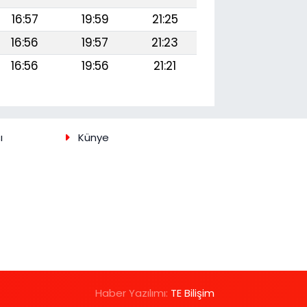
16:57
19:59
21:25
16:56
19:57
21:23
16:56
19:56
21:21
ı
Künye
Haber Yazılımı:
TE Bilişim