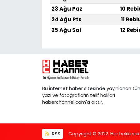
23 Ağu Paz
10 Rebi
24 Ağu Pts
11 Rebi
25 Ağu Sal
12 Rebi
Bu internet haber sitesinde yayınlanan tü
yazı ve fotoğrafların telif hakları
haberchannel.com'a aittir.
RSS
Copyright © 2022. Her hakkı saklı