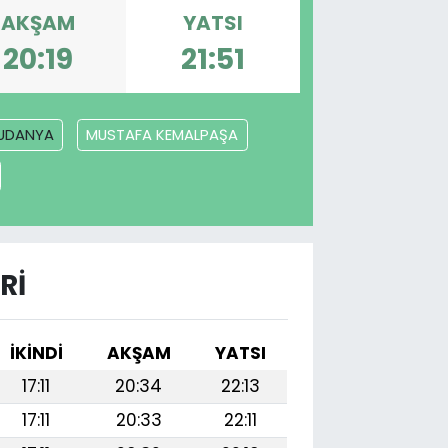
AKŞAM
YATSI
20:19
21:51
UDANYA
MUSTAFA KEMALPAŞA
RI
İKINDI
AKŞAM
YATSI
17:11
20:34
22:13
17:11
20:33
22:11