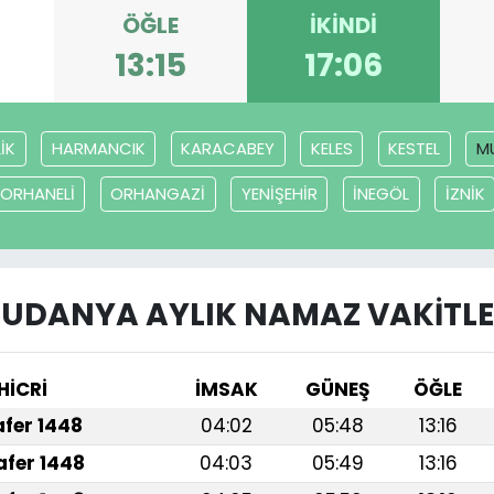
ÖĞLE
İKINDI
13:15
17:06
İK
HARMANCIK
KARACABEY
KELES
KESTEL
M
ORHANELİ
ORHANGAZİ
YENİŞEHİR
İNEGÖL
İZNİK
UDANYA AYLIK NAMAZ VAKITLE
HİCRİ
İMSAK
GÜNEŞ
ÖĞLE
afer 1448
04:02
05:48
13:16
afer 1448
04:03
05:49
13:16