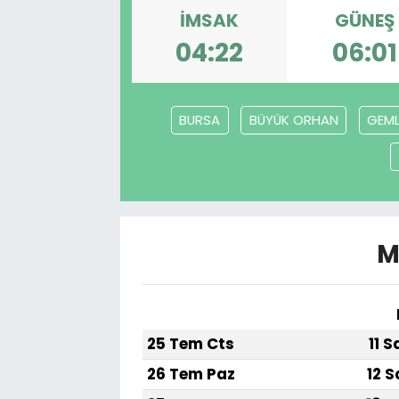
İMSAK
GÜNEŞ
04:22
06:01
BURSA
BÜYÜK ORHAN
GEML
M
25 Tem Cts
11 S
26 Tem Paz
12 S