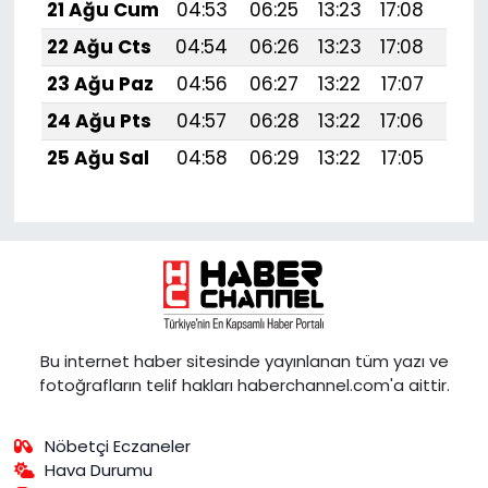
21 Ağu Cum
04:53
06:25
13:23
17:08
20:1
22 Ağu Cts
04:54
06:26
13:23
17:08
20:
23 Ağu Paz
04:56
06:27
13:22
17:07
20:
24 Ağu Pts
04:57
06:28
13:22
17:06
20:
25 Ağu Sal
04:58
06:29
13:22
17:05
20:
Bu internet haber sitesinde yayınlanan tüm yazı ve
fotoğrafların telif hakları haberchannel.com'a aittir.
Nöbetçi Eczaneler
Hava Durumu