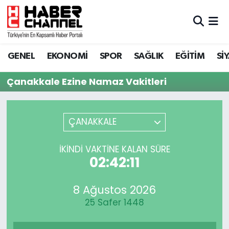
GENEL
Nöbetçi Eczaneler
GENEL
EKONOMİ
SPOR
SAĞLIK
EĞİTİM
Sİ
EKONOMİ
Hava Durumu
Çanakkale Ezine Namaz Vakitleri
SPOR
Trafik Durumu
SAĞLIK
Süper Lig Puan Durumu ve Fikstür
ÇANAKKALE
EĞİTİM
Tüm Manşetler
İKINDI VAKTINE KALAN SÜRE
02:42:11
SİYASET
Son Dakika Haberleri
8 Ağustos 2026
MAGAZİN
Haber Arşivi
25 Safer 1448