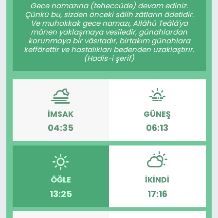
Gece namazına (teheccüde) devam ediniz.
Çünkü bu, sizden önceki sâlih zâtların âdetidir.
Ve muhakkak gece namazı, Allâhü Teâlâ'ya
mânen yaklaşmaya vesîledir, günahlardan
korunmaya bir vâsıtadır, birtakım günahlara
keffârettir ve hastalıkları bedenden uzaklaştırır.
(Hadis-i şerif)
İMSAK
GÜNEŞ
04:35
06:13
ÖĞLE
İKINDI
13:25
17:16