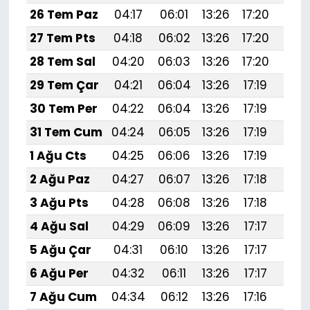
26 Tem Paz
04:17
06:01
13:26
17:20
20:
27 Tem Pts
04:18
06:02
13:26
17:20
20:
28 Tem Sal
04:20
06:03
13:26
17:20
20:
29 Tem Çar
04:21
06:04
13:26
17:19
20:
30 Tem Per
04:22
06:04
13:26
17:19
20:
31 Tem Cum
04:24
06:05
13:26
17:19
20:
1 Ağu Cts
04:25
06:06
13:26
17:19
20:
2 Ağu Paz
04:27
06:07
13:26
17:18
20:
3 Ağu Pts
04:28
06:08
13:26
17:18
20:
4 Ağu Sal
04:29
06:09
13:26
17:17
20:
5 Ağu Çar
04:31
06:10
13:26
17:17
20:
6 Ağu Per
04:32
06:11
13:26
17:17
20:
7 Ağu Cum
04:34
06:12
13:26
17:16
20: