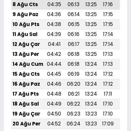
8 Ağu Cts
04:35
06:13
13:25
17:16
20:
9 Ağu Paz
04:36
06:14
13:25
17:15
20:
10 Ağu Pts
04:38
06:15
13:25
17:15
20:
11 Ağu Sal
04:39
06:16
13:25
17:14
20:
12 Ağu Çar
04:41
06:17
13:25
17:14
20:
13 Ağu Per
04:42
06:18
13:25
17:13
20:
14 Ağu Cum
04:44
06:18
13:24
17:13
20:
15 Ağu Cts
04:45
06:19
13:24
17:12
20:
16 Ağu Paz
04:46
06:20
13:24
17:12
20:
17 Ağu Pts
04:48
06:21
13:24
17:11
20:
18 Ağu Sal
04:49
06:22
13:24
17:10
20:
19 Ağu Çar
04:50
06:23
13:23
17:10
20:
20 Ağu Per
04:52
06:24
13:23
17:09
20: