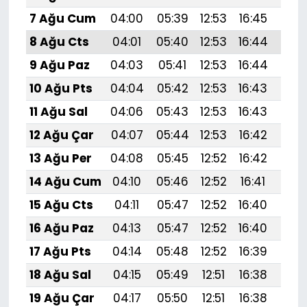
7 Ağu Cum
04:00
05:39
12:53
16:45
19:
8 Ağu Cts
04:01
05:40
12:53
16:44
19:
9 Ağu Paz
04:03
05:41
12:53
16:44
19:
10 Ağu Pts
04:04
05:42
12:53
16:43
19:
11 Ağu Sal
04:06
05:43
12:53
16:43
19:
12 Ağu Çar
04:07
05:44
12:53
16:42
19:
13 Ağu Per
04:08
05:45
12:52
16:42
19:
14 Ağu Cum
04:10
05:46
12:52
16:41
19:
15 Ağu Cts
04:11
05:47
12:52
16:40
19:
16 Ağu Paz
04:13
05:47
12:52
16:40
19:
17 Ağu Pts
04:14
05:48
12:52
16:39
19:
18 Ağu Sal
04:15
05:49
12:51
16:38
19:
19 Ağu Çar
04:17
05:50
12:51
16:38
19: