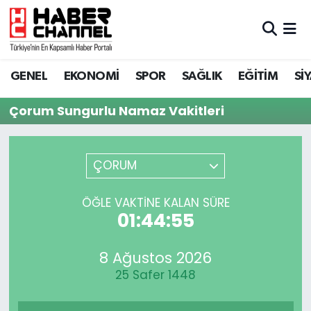
GENEL
Nöbetçi Eczaneler
GENEL
EKONOMİ
SPOR
SAĞLIK
EĞİTİM
Sİ
EKONOMİ
Hava Durumu
Çorum Sungurlu Namaz Vakitleri
SPOR
Trafik Durumu
SAĞLIK
Süper Lig Puan Durumu ve Fikstür
ÇORUM
EĞİTİM
Tüm Manşetler
ÖĞLE VAKTINE KALAN SÜRE
01:44:55
SİYASET
Son Dakika Haberleri
8 Ağustos 2026
MAGAZİN
Haber Arşivi
25 Safer 1448