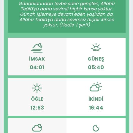
Günahlarından tevbe eden gençten, Allâhü
Teâlâ'ya daha sevimli hiçbir kimse yoktur.
Günah işlemeye devam eden yaşlıdan da,
Allâhü Teâlâ'ya daha sevimsiz hiçbir kimse
yoktur. (Hadis-i şerif)
İMSAK
GÜNEŞ
04:01
05:40
ÖĞLE
İKINDI
12:53
16:44