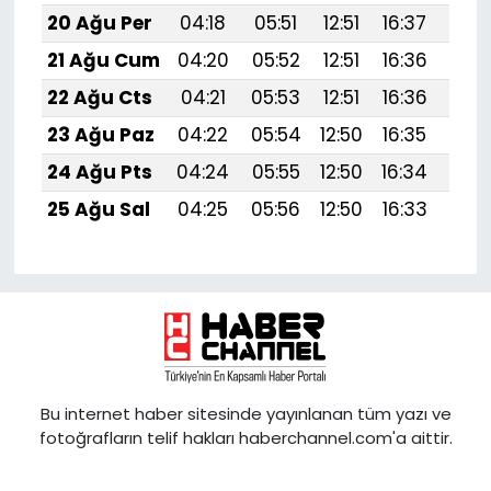
20 Ağu Per
04:18
05:51
12:51
16:37
19:4
21 Ağu Cum
04:20
05:52
12:51
16:36
19:
22 Ağu Cts
04:21
05:53
12:51
16:36
19:
23 Ağu Paz
04:22
05:54
12:50
16:35
19:
24 Ağu Pts
04:24
05:55
12:50
16:34
19:
25 Ağu Sal
04:25
05:56
12:50
16:33
19:
Bu internet haber sitesinde yayınlanan tüm yazı ve
fotoğrafların telif hakları haberchannel.com'a aittir.