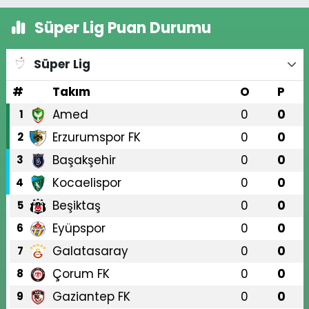
Süper Lig Puan Durumu
Süper Lig
#
Takım
O
P
Amed
0
0
1
Erzurumspor FK
0
0
2
Başakşehir
0
0
3
Kocaelispor
0
0
4
Beşiktaş
0
0
5
Eyüpspor
0
0
6
Galatasaray
0
0
7
Çorum FK
0
0
8
Gaziantep FK
0
0
9