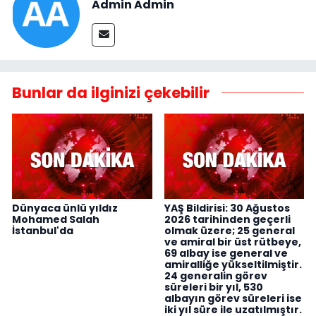
Admin Admin
Bunlar da ilginizi çekebilir
Dünyaca ünlü yıldız
YAŞ Bildirisi: 30 Ağustos
Mohamed Salah
2026 tarihinden geçerli
İstanbul'da
olmak üzere; 25 general
ve amiral bir üst rütbeye,
69 albay ise general ve
amiralliğe yükseltilmiştir.
24 generalin görev
süreleri bir yıl, 530
albayın görev süreleri ise
iki yıl süre ile uzatılmıştır.