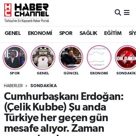
GENEL
Nöbetçi Eczaneler
GENEL
EKONOMİ
SPOR
SAĞLIK
EĞİTİM
Sİ
EKONOMİ
Hava Durumu
SPOR
Trafik Durumu
SAĞLIK
Süper Lig Puan Durumu ve Fikstür
SPOR
GENEL
GÜNCEL
EKONOMİ
SONDAKIK
EĞİTİM
Tüm Manşetler
HABERLER
SONDAKIKA
Cumhurbaşkanı Erdoğan:
SİYASET
Son Dakika Haberleri
(Çelik Kubbe) Şu anda
MAGAZİN
Haber Arşivi
Türkiye her geçen gün
mesafe alıyor. Zaman