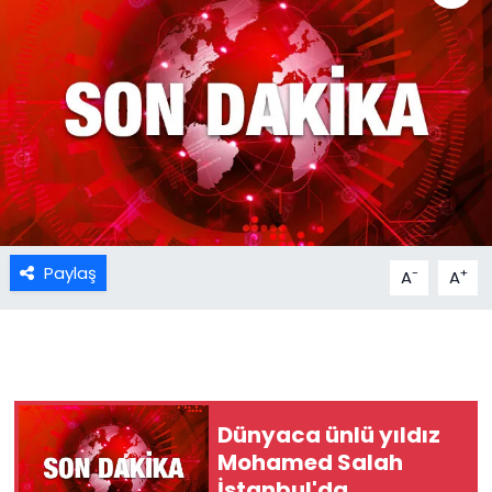
Paylaş
-
+
A
A
Dünyaca ünlü yıldız
Mohamed Salah
İstanbul'da