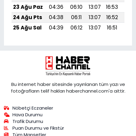
23 Ağu Paz
04:36
06:10
13:07
16:53
19:
24 Ağu Pts
04:38
06:11
13:07
16:52
19:
25 Ağu Sal
04:39
06:12
13:07
16:51
19:
Bu internet haber sitesinde yayınlanan tüm yazı ve
fotoğrafların telif hakları haberchannel.com'a aittir.
Nöbetçi Eczaneler
Hava Durumu
Trafik Durumu
Puan Durumu ve Fikstür
Tüm Manşetler