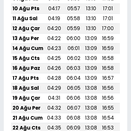
10 Ağu Pts
04:17
05:57
13:10
17:01
20:
11 Ağu Sal
04:19
05:58
13:10
17:01
20:
12 Ağu Çar
04:20
05:59
13:10
17:00
20:
13 Ağu Per
04:22
06:00
13:09
16:59
20:
14 Ağu Cum
04:23
06:01
13:09
16:59
20:
15 Ağu Cts
04:25
06:02
13:09
16:58
20:
16 Ağu Paz
04:26
06:03
13:09
16:58
20:
17 Ağu Pts
04:28
06:04
13:09
16:57
20:
18 Ağu Sal
04:29
06:05
13:08
16:56
20:
19 Ağu Çar
04:31
06:06
13:08
16:56
20:
20 Ağu Per
04:32
06:07
13:08
16:55
19:
21 Ağu Cum
04:33
06:08
13:08
16:54
19:
22 Ağu Cts
04:35
06:09
13:08
16:53
19: