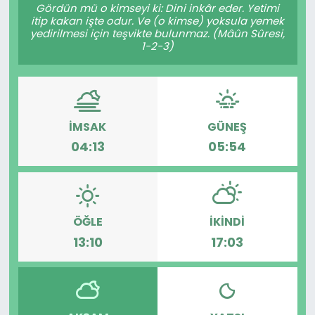
Gördün mü o kimseyi ki: Dini inkâr eder. Yetimi
itip kakan işte odur. Ve (o kimse) yoksula yemek
yedirilmesi için teşvikte bulunmaz. (Mâûn Sûresi,
1-2-3)
İMSAK
GÜNEŞ
04:13
05:54
ÖĞLE
İKINDI
13:10
17:03