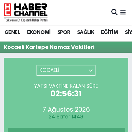
GENEL
Nöbetçi Eczaneler
GENEL
EKONOMİ
SPOR
SAĞLIK
EĞİTİM
Sİ
EKONOMİ
Hava Durumu
Kocaeli Kartepe Namaz Vakitleri
SPOR
Trafik Durumu
SAĞLIK
Süper Lig Puan Durumu ve Fikstür
KOCAELİ
EĞİTİM
Tüm Manşetler
YATSI VAKTINE KALAN SÜRE
02:56:31
SİYASET
Son Dakika Haberleri
7 Ağustos 2026
MAGAZİN
Haber Arşivi
24 Safer 1448