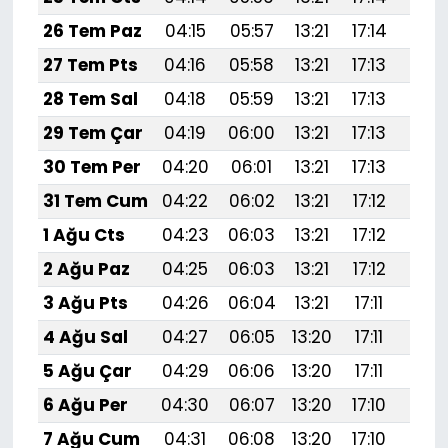
26 Tem Paz
04:15
05:57
13:21
17:14
20:
27 Tem Pts
04:16
05:58
13:21
17:13
20:
28 Tem Sal
04:18
05:59
13:21
17:13
20:
29 Tem Çar
04:19
06:00
13:21
17:13
20:
30 Tem Per
04:20
06:01
13:21
17:13
20:
31 Tem Cum
04:22
06:02
13:21
17:12
20:
1 Ağu Cts
04:23
06:03
13:21
17:12
20:
2 Ağu Paz
04:25
06:03
13:21
17:12
20:
3 Ağu Pts
04:26
06:04
13:21
17:11
20:
4 Ağu Sal
04:27
06:05
13:20
17:11
20:
5 Ağu Çar
04:29
06:06
13:20
17:11
20:
6 Ağu Per
04:30
06:07
13:20
17:10
20:
7 Ağu Cum
04:31
06:08
13:20
17:10
20: