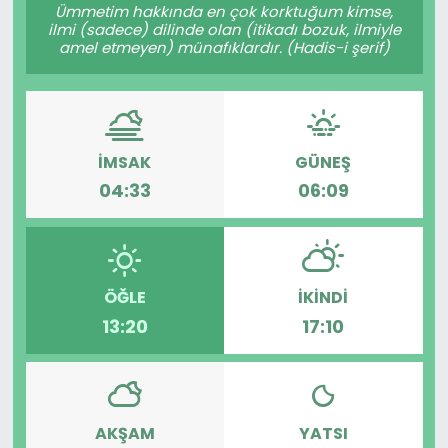
Ümmetim hakkında en çok korktuğum kimse,
ilmi (sadece) dilinde olan (itikadı bozuk, ilmiyle
amel etmeyen) münafıklardır. (Hadis-i şerif)
İMSAK
GÜNEŞ
04:33
06:09
ÖĞLE
İKINDI
13:20
17:10
AKŞAM
YATSI