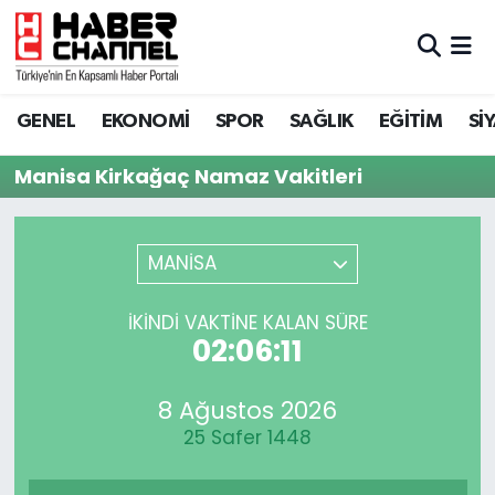
GENEL
Nöbetçi Eczaneler
GENEL
EKONOMİ
SPOR
SAĞLIK
EĞİTİM
Sİ
EKONOMİ
Hava Durumu
Manisa Kirkağaç Namaz Vakitleri
SPOR
Trafik Durumu
SAĞLIK
Süper Lig Puan Durumu ve Fikstür
MANİSA
EĞİTİM
Tüm Manşetler
İKINDI VAKTINE KALAN SÜRE
02:06:11
SİYASET
Son Dakika Haberleri
8 Ağustos 2026
MAGAZİN
Haber Arşivi
25 Safer 1448