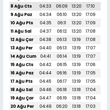
8 Ağu Cts
04:33
06:09
13:20
17:10
20:
9 Ağu Paz
04:34
06:10
13:20
17:09
20:
10 Ağu Pts
04:35
06:11
13:20
17:09
20:
11 Ağu Sal
04:37
06:12
13:20
17:08
20:
12 Ağu Çar
04:38
06:13
13:19
17:08
20:
13 Ağu Per
04:40
06:13
13:19
17:07
20:
14 Ağu Cum
04:41
06:14
13:19
17:07
20:
15 Ağu Cts
04:42
06:15
13:19
17:06
20:
16 Ağu Paz
04:44
06:16
13:19
17:05
20:1
17 Ağu Pts
04:45
06:17
13:19
17:05
20:
18 Ağu Sal
04:46
06:18
13:18
17:04
20:
19 Ağu Çar
04:47
06:19
13:18
17:04
20:
20 Ağu Per
04:49
06:20
13:18
17:03
20: