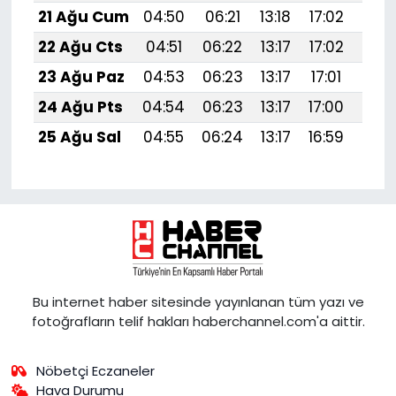
21 Ağu Cum
04:50
06:21
13:18
17:02
20:
22 Ağu Cts
04:51
06:22
13:17
17:02
20:
23 Ağu Paz
04:53
06:23
13:17
17:01
20:
24 Ağu Pts
04:54
06:23
13:17
17:00
20:
25 Ağu Sal
04:55
06:24
13:17
16:59
19:
Bu internet haber sitesinde yayınlanan tüm yazı ve
fotoğrafların telif hakları haberchannel.com'a aittir.
Nöbetçi Eczaneler
Hava Durumu