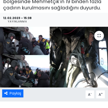
bölgesinde Mehmetçik'in 19 binden fazla
çadırın kurulmasını sağladığını duyurdu.
12.02.2023 - 15:38
YAYINLANMA
Paylaş
-
+
A
A