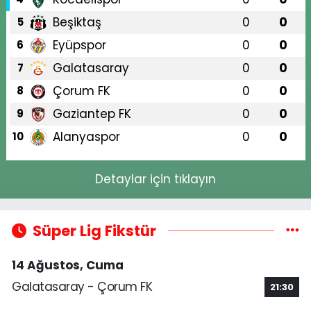
Beşiktaş
0
0
5
Eyüpspor
0
0
6
Galatasaray
0
0
7
Çorum FK
0
0
8
Gaziantep FK
0
0
9
Alanyaspor
0
0
10
Detaylar için tıklayın
Süper Lig Fikstür
14 Ağustos, Cuma
Galatasaray - Çorum FK
21:30