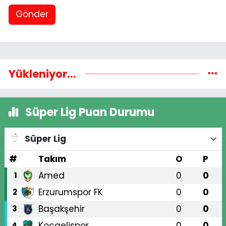
Gönder
Yükleniyor...
Süper Lig Puan Durumu
Süper Lig
#
Takım
O
P
Amed
0
0
1
Erzurumspor FK
0
0
2
Başakşehir
0
0
3
Kocaelispor
0
0
4