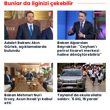
Bunlar da ilginizi çekebilir
Adalet Bakanı Akın
Bakan Alparslan
Gürlek, açıklamalarda
Bayraktar: "Ceyhan'ı
bulundu
petrol ticaret merkezi
haline dönüştürebiliriz"
Bakan Mehmet Nuri
Tayland'da okula silahlı
Ersoy, Acun Ilıcalı'yı kabul
saldırı: '6 ölü, 15 yaralı'
etti