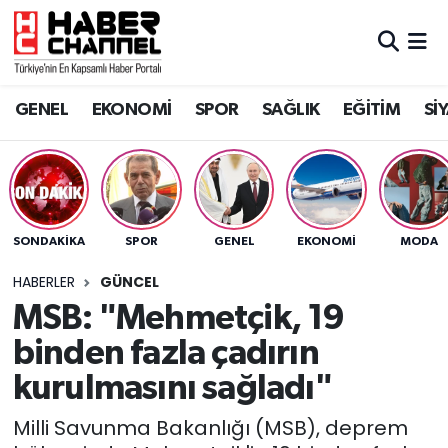
GENEL
Nöbetçi Eczaneler
GENEL
EKONOMİ
SPOR
SAĞLIK
EĞİTİM
Sİ
EKONOMİ
Hava Durumu
SPOR
Trafik Durumu
SAĞLIK
Süper Lig Puan Durumu ve Fikstür
SONDAKIKA
SPOR
GENEL
EKONOMİ
MODA
EĞİTİM
Tüm Manşetler
HABERLER
GÜNCEL
MSB: "Mehmetçik, 19
SİYASET
Son Dakika Haberleri
binden fazla çadırın
MAGAZİN
Haber Arşivi
kurulmasını sağladı"
Milli Savunma Bakanlığı (MSB), deprem