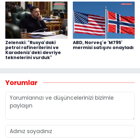
Zelenski: "Rusya'daki
ABD, Norveç'e 'M795'
petrol rafinerilerini ve
mermisi satışını onayladı
Karadeniz'deki devriye
teknelerini vurduk"
Yorumlar