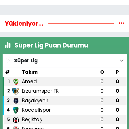
Yükleniyor...
Süper Lig Puan Durumu
Süper Lig
#
Takım
O
P
Amed
0
0
1
Erzurumspor FK
0
0
2
Başakşehir
0
0
3
Kocaelispor
0
0
4
Beşiktaş
0
0
5
Eyüpspor
0
0
6