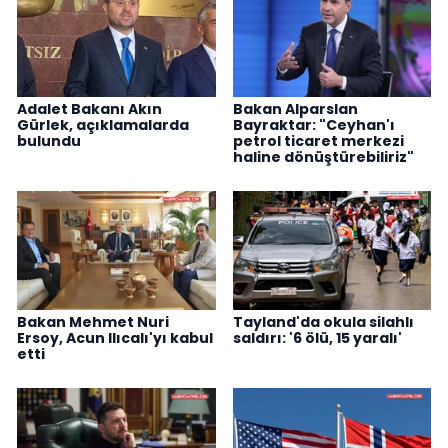
Adalet Bakanı Akın
Bakan Alparslan
Gürlek, açıklamalarda
Bayraktar: "Ceyhan'ı
bulundu
petrol ticaret merkezi
haline dönüştürebiliriz"
Bakan Mehmet Nuri
Tayland'da okula silahlı
Ersoy, Acun Ilıcalı'yı kabul
saldırı: '6 ölü, 15 yaralı'
etti