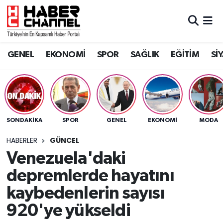
GENEL
Nöbetçi Eczaneler
GENEL
EKONOMİ
SPOR
SAĞLIK
EĞİTİM
Sİ
EKONOMİ
Hava Durumu
SPOR
Trafik Durumu
SAĞLIK
Süper Lig Puan Durumu ve Fikstür
SONDAKIKA
SPOR
GENEL
EKONOMİ
MODA
EĞİTİM
Tüm Manşetler
HABERLER
GÜNCEL
Venezuela'daki
SİYASET
Son Dakika Haberleri
depremlerde hayatını
MAGAZİN
Haber Arşivi
kaybedenlerin sayısı
920'ye yükseldi