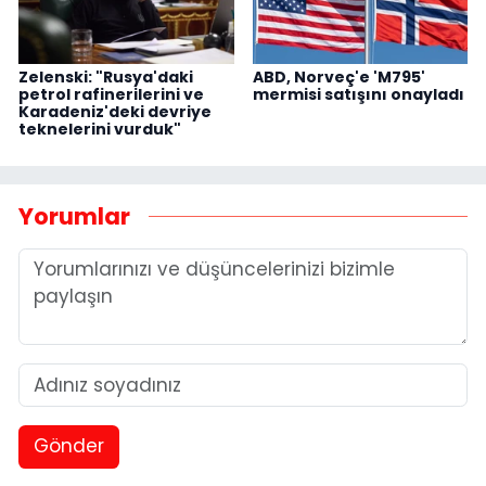
Zelenski: "Rusya'daki
ABD, Norveç'e 'M795'
petrol rafinerilerini ve
mermisi satışını onayladı
Karadeniz'deki devriye
teknelerini vurduk"
Yorumlar
Gönder