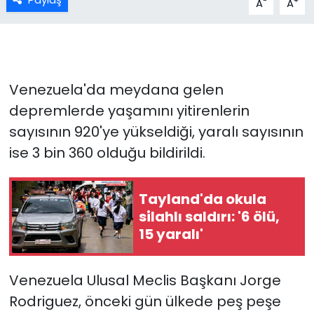
-
+
A
A
Venezuela'da meydana gelen
depremlerde yaşamını yitirenlerin
sayısının 920'ye yükseldiği, yaralı sayısının
ise 3 bin 360 olduğu bildirildi.
Tayland'da okula
silahlı saldırı: '6 ölü,
15 yaralı'
Venezuela Ulusal Meclis Başkanı Jorge
Rodriguez, önceki gün ülkede peş peşe