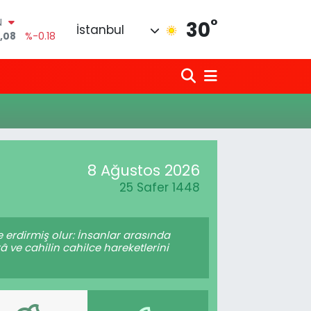
°
N
30
İstanbul
,08
%-0.18
6
%0.18
0
%0.32
N
1
%0.38
LTIN
5
%0.03
0
8 Ağustos 2026
%-14
25 Safer 1448
 erdirmiş olur: İnsanlar arasında
 ve cahilin cahilce hareketlerini