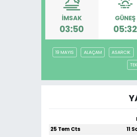
İMSAK
GÜNEŞ
03:50
05:3
19 MAYIS
ALAÇAM
ASARCIK
TE
Y
25 Tem Cts
11 S