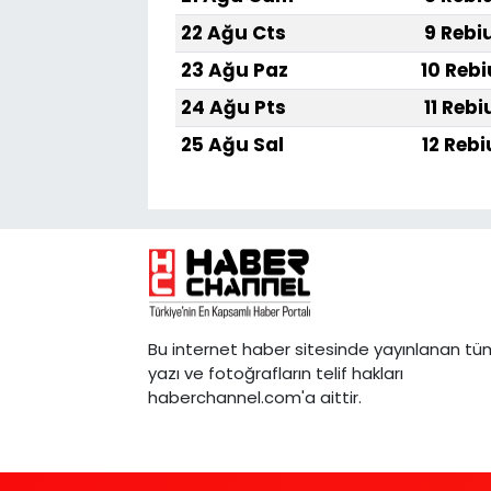
22 Ağu Cts
9 Rebi
23 Ağu Paz
10 Rebi
24 Ağu Pts
11 Rebi
25 Ağu Sal
12 Rebi
Bu internet haber sitesinde yayınlanan tü
yazı ve fotoğrafların telif hakları
haberchannel.com'a aittir.