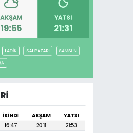
AKŞAM
YATSI
19:55
21:31
LADİK
SALIPAZARI
SAMSUN
BA
RI
İKINDI
AKŞAM
YATSI
16:47
20:11
21:53