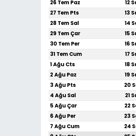
26 Tem Paz
12 S
27 Tem Pts
13 S
28 Tem Sal
14 S
29 Tem Çar
15 S
30 Tem Per
16 S
31 Tem Cum
17 S
1 Ağu Cts
18 S
2 Ağu Paz
19 S
3 Ağu Pts
20 S
4 Ağu Sal
21 S
5 Ağu Çar
22 S
6 Ağu Per
23 S
7 Ağu Cum
24 S