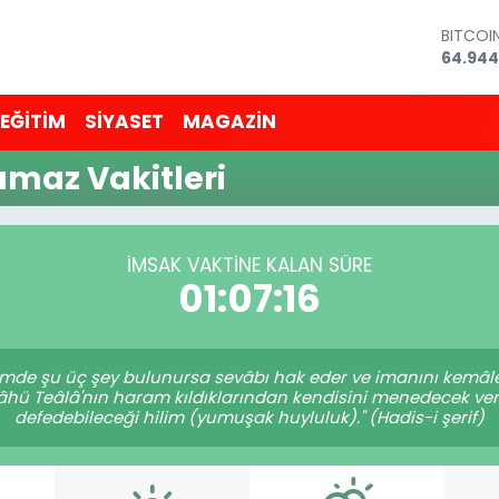
BITCOI
64.944
DOLAR
47,743
EĞİTİM
SİYASET
MAGAZİN
EURO
55,251
maz Vakitleri
STERLİ
64,481
GRAM A
6660.5
BİST10
İMSAK VAKTINE KALAN SÜRE
13.779
01:07:16
"Kimde şu üç şey bulunursa sevâbı hak eder ve imanını kemâle
lâhü Teâlâ'nın haram kıldıklarından kendisini menedecek verâ
defedebileceği hilim (yumuşak huyluluk)." (Hadis-i şerif)