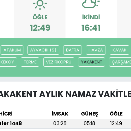
ÖĞLE
İKINDI
2
12:49
16:41
ATAKUM
AYVACIK (S)
BAFRA
HAVZA
KAVAK
KKEKÖY
TERME
VEZİRKÖPRÜ
YAKAKENT
ÇARŞAM
AKAKENT AYLIK NAMAZ VAKITLE
HİCRİ
İMSAK
GÜNEŞ
ÖĞLE
afer 1448
03:28
05:18
12:49