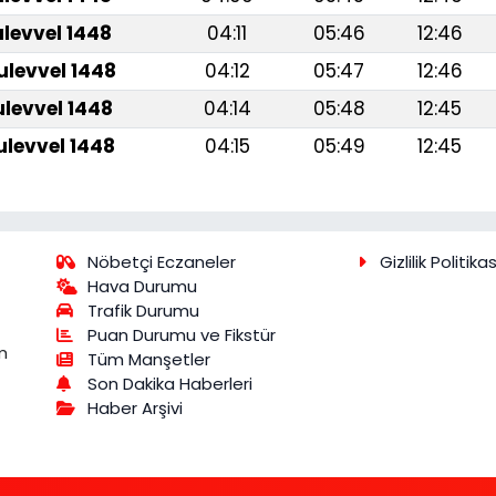
ulevvel 1448
04:11
05:46
12:46
ulevvel 1448
04:12
05:47
12:46
ulevvel 1448
04:14
05:48
12:45
ulevvel 1448
04:15
05:49
12:45
Nöbetçi Eczaneler
Gizlilik Politikas
Hava Durumu
Trafik Durumu
Puan Durumu ve Fikstür
m
Tüm Manşetler
Son Dakika Haberleri
Haber Arşivi