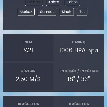
Gölbaşı
Kahta
Kâhta
Merkez
Samsat
Sincik
Tut
NEM
BASINÇ
%21
1006 HPA
hpa
RÜZGAR
EN DÜŞÜK / EN YÜKSEK
°
°
2.50 M/S
18
/ 33
10 AĞUSTOS
11 AĞUSTOS