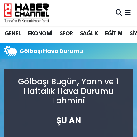
GENEL
Nöbetçi Eczaneler
GENEL
EKONOMİ
SPOR
SAĞLIK
EĞİTİM
Sİ
EKONOMİ
Hava Durumu
Gölbaşı Hava Durumu
SPOR
Trafik Durumu
SAĞLIK
Süper Lig Puan Durumu ve Fikstür
Gölbaşı Bugün, Yarın ve 1
EĞİTİM
Tüm Manşetler
Haftalık Hava Durumu
Tahmini
SİYASET
Son Dakika Haberleri
MAGAZİN
Haber Arşivi
ŞU AN