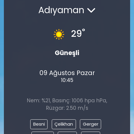
Adıyaman
°
29
Güneşli
09 Ağustos Pazar
10:45
Nem: %21, Basınç: 1006 hpa hPa,
Rüzgar: 2.50 m/s
Besni
Çelikhan
Gerger