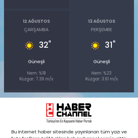
12 AĞUSTOS
13 AĞUSTOS
ÇARŞAMBA
PERŞEMBE
°
°
32
31
Güneşli
Güneşli
Nem: %18
Nem: %23
Rüzgar: 7.39 m/s
Rüzgar: 3.61 m/s
Bu internet haber sitesinde yayınlanan tüm yazı ve