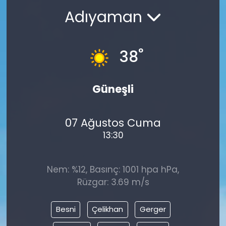
Adıyaman
°
38
Güneşli
07 Ağustos Cuma
13:30
Nem: %12, Basınç: 1001 hpa hPa,
Rüzgar: 3.69 m/s
Besni
Çelikhan
Gerger