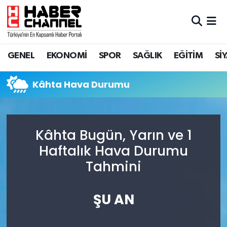
GENEL
Nöbetçi Eczaneler
GENEL
EKONOMİ
SPOR
SAĞLIK
EĞİTİM
Sİ
EKONOMİ
Hava Durumu
Kâhta Hava Durumu
SPOR
Trafik Durumu
SAĞLIK
Süper Lig Puan Durumu ve Fikstür
Kâhta Bugün, Yarın ve 1
EĞİTİM
Tüm Manşetler
Haftalık Hava Durumu
Tahmini
SİYASET
Son Dakika Haberleri
MAGAZİN
Haber Arşivi
ŞU AN