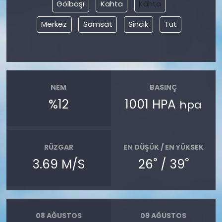
Gölbaşı
Kahta
Kâhta
Merkez
Samsat
Sincik
Tut
NEM
BASINÇ
%12
1001 HPA
hpa
RÜZGAR
EN DÜŞÜK / EN YÜKSEK
°
°
3.69 M/S
26
/ 39
08 AĞUSTOS
09 AĞUSTOS